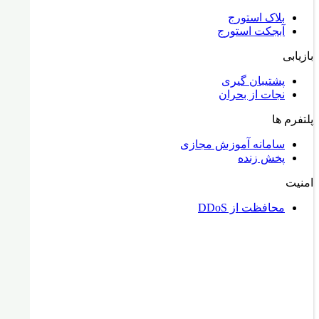
بلاک استورج
آبجکت استورج
بازیابی
پشتیبان گیری
نجات از بحران
پلتفرم ها
سامانه آموزش مجازی
پخش زنده
امنیت
محافظت از DDoS